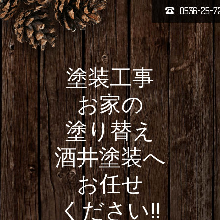
0536-25-7
塗装工事
お家の
塗り替え
酒井塗装へ
お任せ
ください‼️