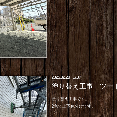
2025
.
02
.
20 13:07
塗り替え工事 ツー
塗り替え工事です。
2色で上下色分けです。