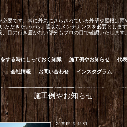
が必要です。常に外気にさらされている外壁や屋根は雨
いただきたいから、適切なメンテナンスを必要としま
段、目の行き届かない部分もプロの目で確認いたします
装をする時にしっておく知識
施工例やお知らせ
代
会社情報
お問い合わせ
インスタグラム
施工例やお知らせ
2025
.
05
.
15 18:30