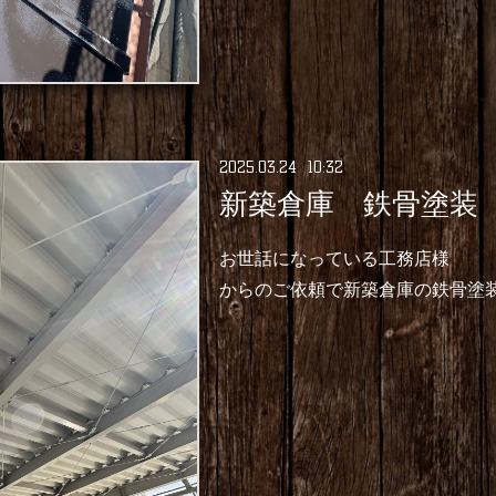
2025
.
03
.
24 10:32
新築倉庫 鉄骨塗装
お世話になっている工務店様
からのご依頼で新築倉庫の鉄骨塗