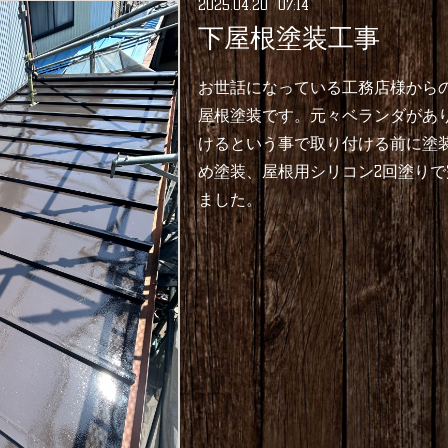
2025
.
04
.
20 07:14
下屋根塗装工事
お世話になっている工務店様から
屋根塗装です。元々ベランダがあ
けるという事で取り付ける前に塗
め塗装、屋根用シリコン2回塗り
ました。