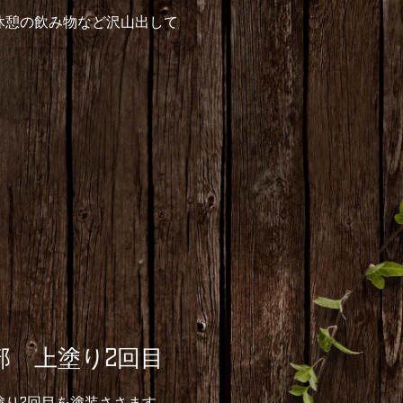
休憩の飲み物など沢山出して
部 上塗り2回目
塗り2回目を塗装ささます。