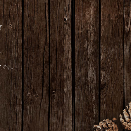
事
。
了です。