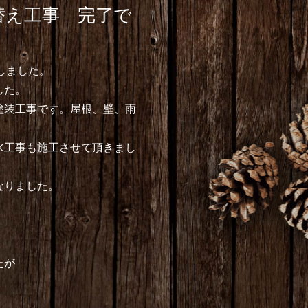
替え工事 完了で
しました。
した。
塗装工事です。屋根、壁、雨
水工事も施工させて頂きまし
なりました。
たが