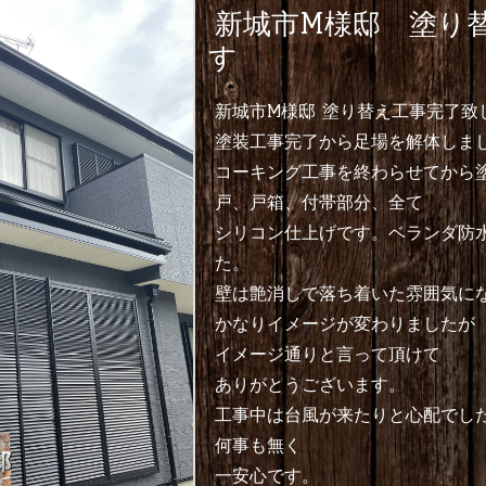
新城市M様邸 塗り
す
新城市M様邸 塗り替え工事完了致
塗装工事完了から足場を解体しま
コーキング工事を終わらせてから
戸、戸箱、付帯部分、全て
シリコン仕上げです。ベランダ防
た。
壁は艶消しで落ち着いた雰囲気に
かなりイメージが変わりましたが
イメージ通りと言って頂けて
ありがとうございます。
工事中は台風が来たりと心配でし
何事も無く
一安心です。