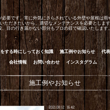
が必要です。常に外気にさらされている外壁や屋根は雨
いただきたいから、適切なメンテナンスを必要としま
段、目の行き届かない部分もプロの目で確認いたします
装をする時にしっておく知識
施工例やお知らせ
代
会社情報
お問い合わせ
インスタグラム
施工例やお知らせ
2021
.
08
.
12 16:42