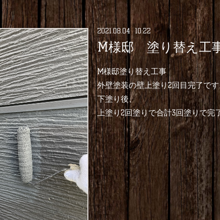
2021
.
08
.
04 10:22
M様邸 塗り替え工
M様邸塗り替え工事
外壁塗装の壁上塗り2回目完了です
下塗り後、
上塗り2回塗りで合計3回塗りで完