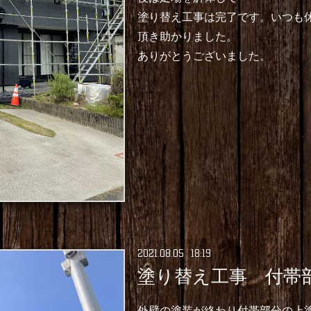
塗り替え工事は完了です。いつも
頂き助かりました。
ありがとうございました。
2021
.
08
.
05 18:19
塗り替え工事 付帯
外壁の塗装が終わり付帯部分の上