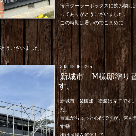
毎日クーラーボックスに飲み物も
ってありがとうございました。
この時期は暑いのでこまめに
がとうございました。
2021
.
08
.
06 17:15
新城市 M様邸塗り
す。
新城市 M様邸 塗装は完了です
た。
台風がちょっと心配ですが、何も
す😅
後は足場を解体して