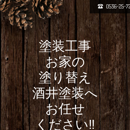
0536-25-7
塗装工事
お家の
塗り替え
酒井塗装へ
お任せ
ください‼️