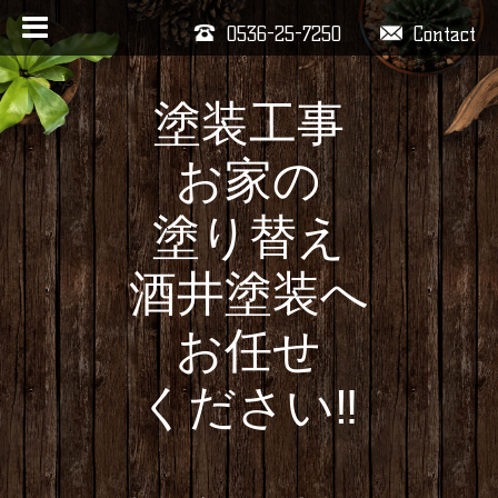
0536-25-7250
Contact
塗装工事
お家の
塗り替え
酒井塗装へ
お任せ
ください‼️