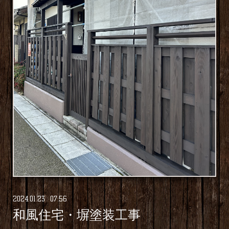
2024
.
01
.
23 07:56
和風住宅・塀塗装工事