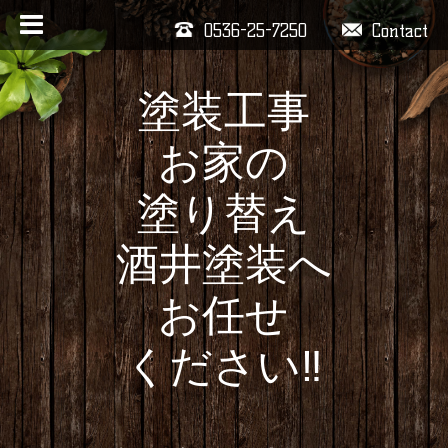
0536-25-7250
Contact
塗装工事
お家の
塗り替え
酒井塗装へ
お任せ
ください‼️