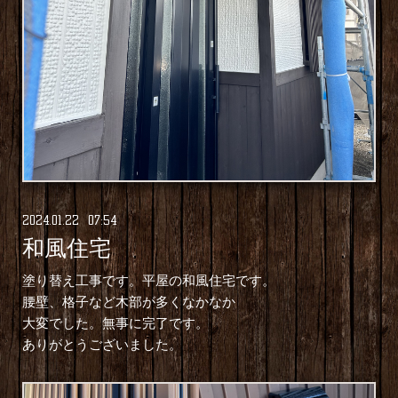
2024
.
01
.
22 07:54
和風住宅
塗り替え工事です。平屋の和風住宅です。
腰壁、格子など木部が多くなかなか
大変でした。無事に完了です。
ありがとうございました。