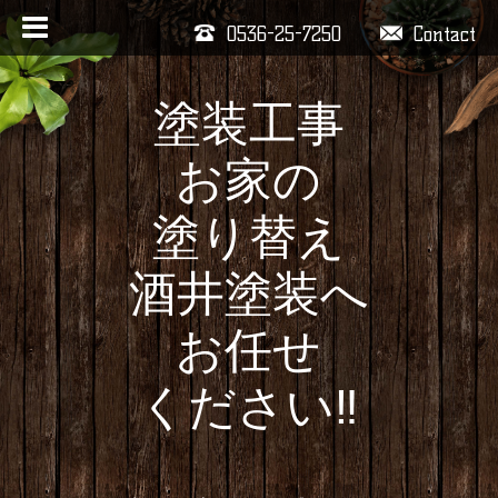
0536-25-7250
Contact
塗装工事
お家の
塗り替え
酒井塗装へ
お任せ
ください‼️