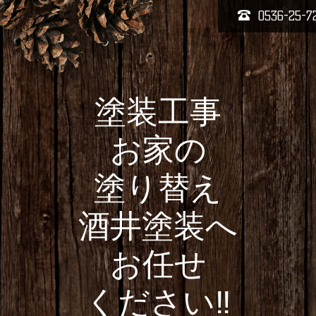
0536-25-7
塗装工事
お家の
塗り替え
酒井塗装へ
お任せ
ください‼️