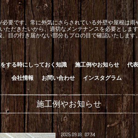
が必要です。常に外気にさらされている外壁や屋根は雨
いただきたいから、適切なメンテナンスを必要としま
段、目の行き届かない部分もプロの目で確認いたします
装をする時にしっておく知識
施工例やお知らせ
代
会社情報
お問い合わせ
インスタグラム
施工例やお知らせ
2025
.
09
.
18 07:34