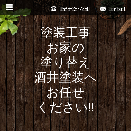
0536-25-7250
Contact
塗装工事
お家の
塗り替え
酒井塗装へ
お任せ
ください‼️