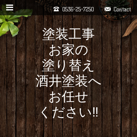
0536-25-7250
Contact
塗装工事
お家の
塗り替え
酒井塗装へ
お任せ
ください‼️