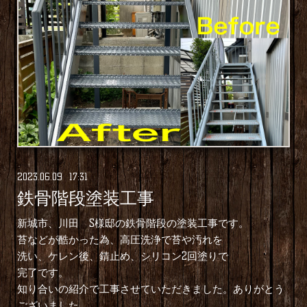
2023
.
06
.
09 17:31
鉄骨階段塗装工事
新城市、川田 S様邸の鉄骨階段の塗装工事です。
苔などが酷かった為、高圧洗浄で苔や汚れを
洗い、ケレン後、錆止め、シリコン2回塗りで
完了です。
知り合いの紹介で工事させていただきました。ありがとう
ございました。