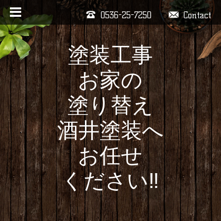
0536-25-7250
Contact
塗装工事
お家の
塗り替え
酒井塗装へ
お任せ
ください‼️