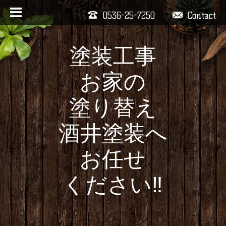
0536-25-7250
Contact
塗装工事
お家の
塗り替え
酒井塗装へ
お任せ
ください‼️