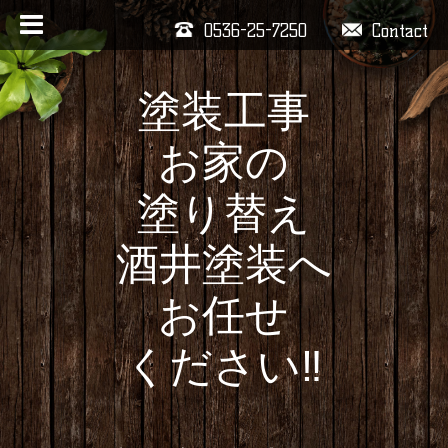
0536-25-7250
Contact
塗装工事
お家の
塗り替え
酒井塗装へ
お任せ
ください‼️