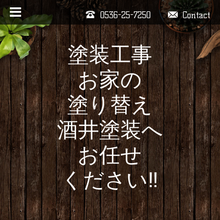
0536-25-7250
Contact
塗装工事
お家の
塗り替え
酒井塗装へ
お任せ
ください‼️